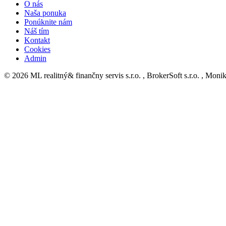
O nás
Naša ponuka
Ponúknite nám
Náš tím
Kontakt
Cookies
Admin
© 2026 ML realitný& finančny servis s.r.o. , BrokerSoft s.r.o. , Mo