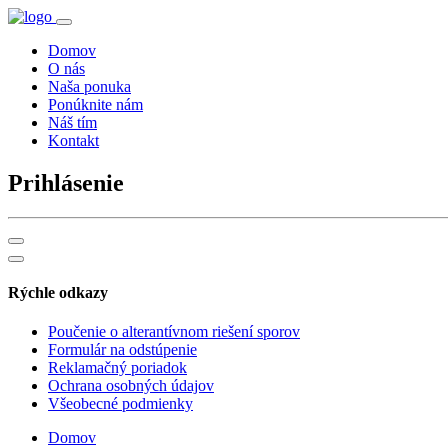
Domov
O nás
Naša ponuka
Ponúknite nám
Náš tím
Kontakt
Prihlásenie
Rýchle odkazy
Poučenie o alterantívnom riešení sporov
Formulár na odstúpenie
Reklamačný poriadok
Ochrana osobných údajov
Všeobecné podmienky
Domov