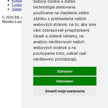
Kontakt
Súbory cookie a ďalšie
Cookies
technológie sledovania
Admin
používame na zlepšenie vášho
© 2026 ML realitný& finančny servis s.r.o. , BrokerSoft s.r.o. ,
zážitku z prehliadania našich
Monika Launerová - SZČO
webových stránok, na to, aby sme
vám zobrazovali prispôsobený
obsah a cielené reklamy, na
analýzu návštevnosti našich
webových stránok a na
pochopenie toho, odkiaľ naši
návštevníci prichádzajú.
Súhlasím
Odmietam
Zmeniť moje nastavenia