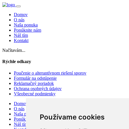
Domov
O nás
Naša ponuka
Ponúknite nám
Náš tím
Kontakt
Načítavám...
Rýchle odkazy
Poučenie o alterantívnom riešení sporov
Formulár na odstúpenie
Reklamačný poriadok
Ochrana osobných údajov
Všeobecné podmienky
Domov
O nás
Naša ponuka
Používame cookies
Ponúknite nám
Náš tím