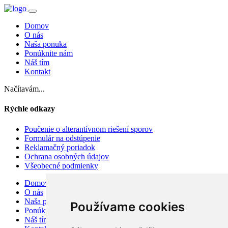
Domov
O nás
Naša ponuka
Ponúknite nám
Náš tím
Kontakt
Načítavám...
Rýchle odkazy
Poučenie o alterantívnom riešení sporov
Formulár na odstúpenie
Reklamačný poriadok
Ochrana osobných údajov
Všeobecné podmienky
Domov
O nás
Naša ponuka
Používame cookies
Ponúknite nám
Náš tím