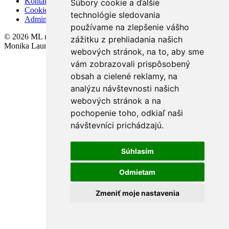
Kontakt
Súbory cookie a ďalšie
Cookies
technológie sledovania
Admin
používame na zlepšenie vášho
© 2026 ML realitný& finančny servis s.r.o. , BrokerSoft s.r.o. ,
zážitku z prehliadania našich
Monika Launerová - SZČO
webových stránok, na to, aby sme
vám zobrazovali prispôsobený
obsah a cielené reklamy, na
analýzu návštevnosti našich
webových stránok a na
pochopenie toho, odkiaľ naši
návštevníci prichádzajú.
Súhlasím
Odmietam
Zmeniť moje nastavenia